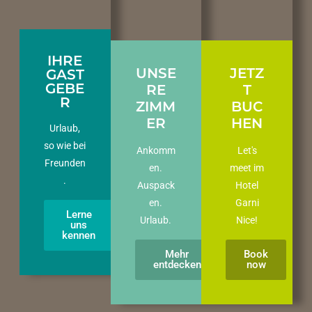
IHRE
UNSE
JETZ
GAST
GEBE
RE
T
R
ZIMM
BUC
ER
HEN
Urlaub,
so wie bei
Ankomm
Let's
Freunden
en.
meet im
.
Auspack
Hotel
en.
Garni
Lerne
Urlaub.
Nice!
uns
kennen
Mehr
Book
entdecken
now